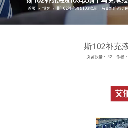
斯102补充液&103软刷丨马克
首页
»
博客
»
斯102补充液&103软刷丨马克笔绘画
斯102补充
浏览数量：
32
作者： 