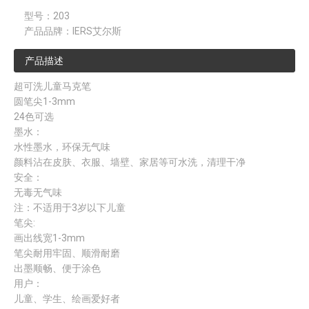
型号：
203
产品品牌：
IERS艾尔斯
产品描述
超可洗儿童马克笔
圆笔尖1-3mm
24色可选
墨水：
水性墨水，环保无气味
颜料沾在皮肤、衣服、墙壁、家居等可水洗，清理干净
安全：
无毒无气味
注：不适用于3岁以下儿童
笔尖:
画出线宽1-3mm
笔尖耐用牢固、顺滑耐磨
出墨顺畅、便于涂色
用户：
儿童、学生、绘画爱好者