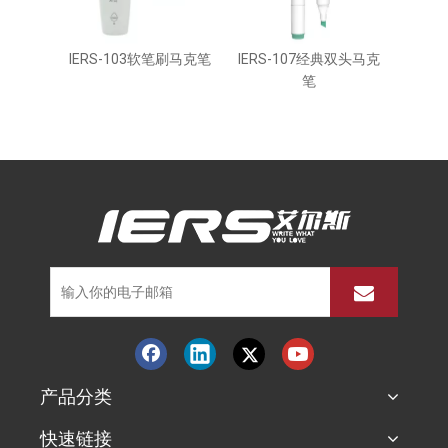
IERS-103软笔刷马克笔
IERS-107经典双头马克
IERS
笔
产品分类
快速链接