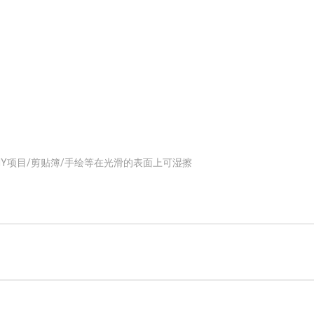
DIY项目/剪贴簿/手绘等在光滑的表面上可湿擦